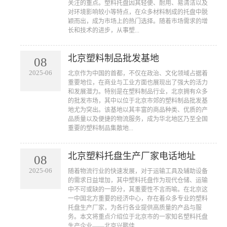
关注的重点。塑料托盘因其轻便、耐用、易清洁以及
对环境影响较小等特点，在众多材料制成的托盘中脱
颖而出，成为市场上的热门选择。随着市场需求的增
长和技术的进步，从事塑...
北京塑料制品批发基地
08
2025-06
​北京作为中国的首都，不仅在政治、文化领域占据着
重要地位，在商业与工业方面也展现出了强大的活力
和发展潜力。特别是在塑料制品行业，北京拥有众多
的批发市场，其中以位于北京市郊的塑料制品批发基
地尤为突出。该基地以其丰富的商品种类、优质的产
品质量以及便捷的物流服务，成为华北地区乃至全国
重要的塑料制品集散地...
北京塑料托盘生产厂家电话地址
08
2025-06
​随着物流行业的快速发展，对于运输工具及辅助设备
的需求日益增加，其中塑料托盘作为现代仓储、运输
中不可或缺的一部分，其重要性不言而喻。在北京这
一中国北方重要的经济中心，存在着众多专业的塑料
托盘生产厂家，为各行各业提供高质量的产品与服
务。本文将重点介绍位于北京市的一家知名塑料托盘
生产企业——北京兴鹏佳...