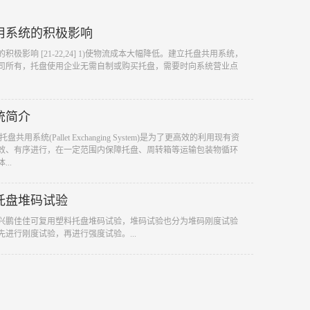
用系统的积极影响
积极影响 [21-22,24] 1)使物流成本大幅降低。建立托盘共用系统，
司所有，托盘使用企业无需自制或购买托盘，需要时向系统营业点
统简介
共用系统(Pallet Exchanging System)是为了更高效的利用现有资
效、有序进行，在一定范围内保障托盘、周转箱等运输包装物循环
..
托盘堆码试验
家兴鹏佳佳可复用塑料托盘堆码试验，堆码试验也分为堆码刚度试验
进行刚度试验，再进行强度试验。...