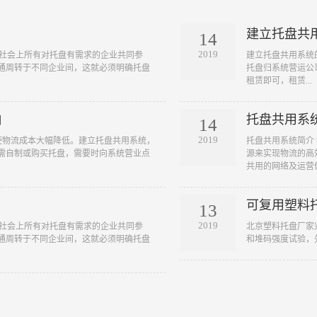
建立托盘共
14
2019
统需要社会上所有对托盘有需求的企业共同参
​建立托盘共用系统的
通周转于不同企业间，这就必须明确托盘
托盘归系统营运公
租赁即可，租赁...
响
托盘共用系
14
2019
] 1)使物流成本大幅降低。建立托盘共用系统，
​托盘共用系统简介 托盘
需自制或购买托盘，需要时向系统营业点
源来实现物流的高
共用的网络及运营体.
可复用塑料
13
2019
统需要社会上所有对托盘有需求的企业共同参
​北京塑料托盘厂
通周转于不同企业间，这就必须明确托盘
和堆码强度试验，先