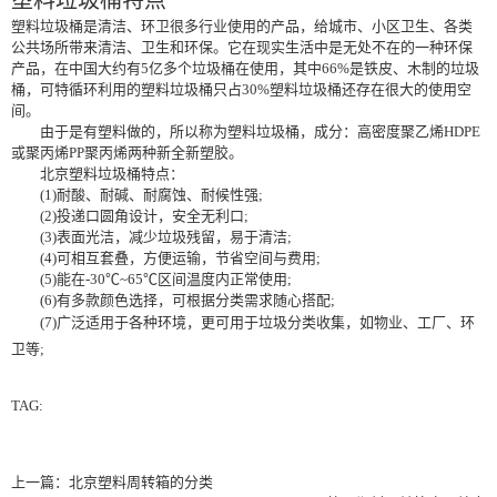
塑料垃圾桶是清洁、环卫很多行业使用的产品，给城市、小区卫生、各类
公共场所带来清洁、卫生和环保。它在现实生活中是无处不在的一种环保
产品，在中国大约有5亿多个垃圾桶在使用，其中66%是铁皮、木制的垃圾
桶，可特循环利用的塑料垃圾桶只占30%塑料垃圾桶还存在很大的使用空
间。
由于是有塑料做的，所以称为塑料垃圾桶，成分：高密度聚乙烯HDPE
或聚丙烯PP聚丙烯两种新全新塑胶。
北京塑料垃圾桶特点：
(1)耐酸、耐碱、耐腐蚀、耐候性强;
(2)投递口圆角设计，安全无利口;
(3)表面光洁，减少垃圾残留，易于清洁;
(4)可相互套叠，方便运输，节省空间与费用;
(5)能在-30℃~65℃区间温度内正常使用;
(6)有多款颜色选择，可根据分类需求随心搭配;
(7)广泛适用于各种环境，更可用于垃圾分类收集，如物业、工厂、环
卫等;
TAG:
上一篇：
北京塑料周转箱的分类