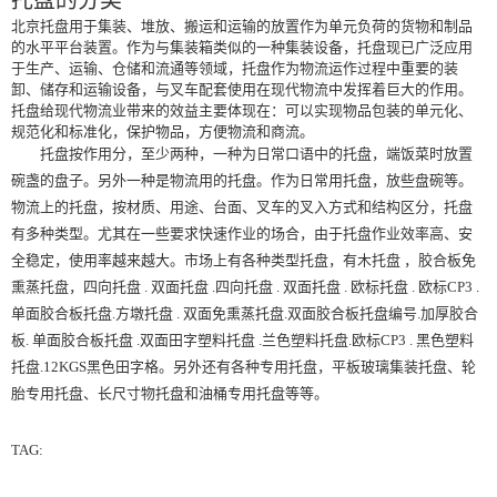
北京托盘用于集装、堆放、搬运和运输的放置作为单元负荷的货物和制品
的水平平台装置。作为与集装箱类似的一种集装设备，托盘现已广泛应用
于生产、运输、仓储和流通等领域，托盘作为物流运作过程中重要的装
卸、储存和运输设备，与叉车配套使用在现代物流中发挥着巨大的作用。
托盘给现代物流业带来的效益主要体现在：可以实现物品包装的单元化、
规范化和标准化，保护物品，方便物流和商流。
托盘按作用分，至少两种，一种为日常口语中的托盘，端饭菜时放置
碗盏的盘子。另外一种是物流用的托盘。作为日常用托盘，放些盘碗等。
物流上的托盘，按材质、用途、台面、叉车的叉入方式和结构区分，托盘
有多种类型。尤其在一些要求快速作业的场合，由于托盘作业效率高、安
全稳定，使用率越来越大。市场上有各种类型托盘，有木托盘 ，胶合板免
熏蒸托盘，四向托盘 . 双面托盘 .四向托盘 . 双面托盘 . 欧标托盘 . 欧标CP3 .
单面胶合板托盘.方墩托盘 . 双面免熏蒸托盘.双面胶合板托盘编号.加厚胶合
板. 单面胶合板托盘 .双面田字塑料托盘 .兰色塑料托盘.欧标CP3 . 黑色塑料
托盘.12KGS黑色田字格。另外还有各种专用托盘，平板玻璃集装托盘、轮
胎专用托盘、长尺寸物托盘和油桶专用托盘等等。
TAG: