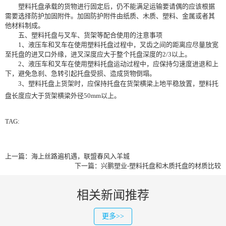
塑料托盘承载的货物进行固定后，仍不能满足运输要请偶的应该根据
需要选择防护加固附件。加固防护附件由纸质、木质、塑料、金属或者其
他材料制成。
五、塑料托盘与叉车、货架等配合使用的注意事项
1、液压车和叉车在使用塑料托盘过程中，叉齿之间的距离应尽量放宽
至托盘的进叉口外缘，进叉深度应大于整个托盘深度的2/3以上。
2、液压车和叉车在使用塑料托盘运动过程中，应保持匀速度进退和上
下，避免急刹、急转引起托盘受损、造成货物倒塌。
3、塑料托盘上货架时，应保持托盘在货架横梁上地平稳放置，塑料托
盘长度应大于货架横梁外径50mm以上。
TAG:
上一篇：
海上丝路遍机遇，联盟春风入羊城
下一篇：
兴鹏塑业-塑料托盘和木质托盘的材质比较
相关新闻推荐
更多>>