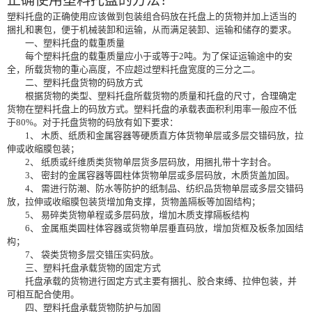
塑料托盘的正确使用应该做到包装组合码放在托盘上的货物并加上适当的
捆扎和裹包，便于机械装卸和运输，从而满足装卸、运输和储存的要求。
一、塑料托盘的载重质量
每个塑料托盘的载重质量应小于或等于2吨。为了保证运输途中的安
全，所载货物的重心高度，不应超过塑料托盘宽度的三分之二。
二、塑料托盘货物的码放方式
根据货物的类型、塑料托盘所载货物的质量和托盘的尺寸，合理确定
货物在塑料托盘上的码放方式。塑料托盘的承载表面积利用率一般应不低
于80%。对于托盘货物的码放有如下要求：
1、 木质、纸质和金属容器等硬质直方体货物单层或多层交错码放，拉
伸或收缩膜包装；
2、 纸质或纤维质类货物单层货多层码放，用捆扎带十字封合。
3、 密封的金属容器等圆柱体货物单层或多层码放，木质货盖加固。
4、 需进行防潮、防水等防护的纸制品、纺织品货物单层或多层交错码
放，拉伸或收缩膜包装货增加角支撑，货物盖隔板等加固结构；
5、 易碎类货物单程或多层码放，增加木质支撑隔板结构
6、 金属瓶类圆柱体容器或货物单层垂直码放，增加货框及板条加固结
构；
7、 袋类货物多层交错压实码放。
三、塑料托盘承载货物的固定方式
托盘承载的货物进行固定方式主要有捆扎、胶合束缚、拉伸包装，并
可相互配合使用。
四、塑料托盘承载货物防护与加固