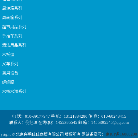
周转箱系列
周转筐系列
超市用品系列
手推车系列
清洁用品系列
木托盘
叉车系列
禽用设备
缠绕膜
水桶水灌系列
电 话：010-89177947 手 机：13121884280 传 真：010-60243415
联系人：倪经理 在线QQ：1455395545 邮 箱：1455395545@qq.com
pyright © 北京兴鹏佳佳商贸有限公司 版权所有 网站备案号：
京ICP备16068208